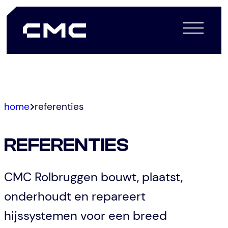
Spring
home
referenties
naar
de
REFERENTIES
inhoud
CMC Rolbruggen bouwt, plaatst,
onderhoudt en repareert
hijssystemen voor een breed