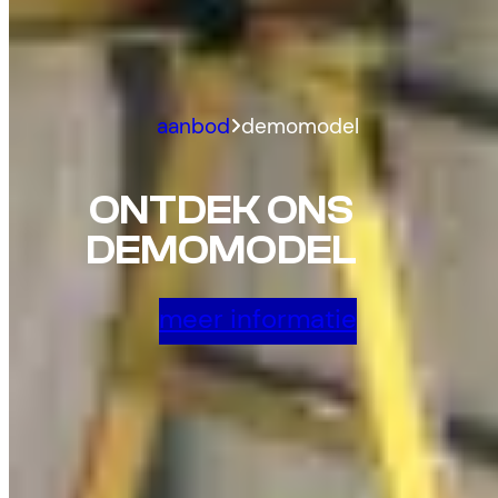
aanbod
demomodel
ONTDEK ONS
DEMOMODEL
meer informatie