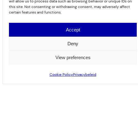
will allow us to process data such as browsing behavior or unique IDs on
this site. Not consenting or withdrawing consent, may adversely affect
certain features and functions.
Het demomodel van CMC
Accept
Deny
View preferences
Foto’s
Cookie Policy
Privacybeleid
Ons demomodel biedt u de mogelijkheid
om een bovenloopkraan van dichtbij te
ervaren. Het toestel is uitgerust met
een 3.2T hijsvermogen kabeltakel die u