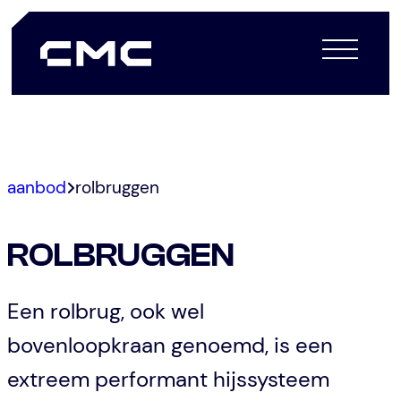
Spring
aanbod
rolbruggen
naar
de
ROLBRUGGEN
inhoud
Een rolbrug, ook wel
bovenloopkraan genoemd, is een
extreem performant hijssysteem