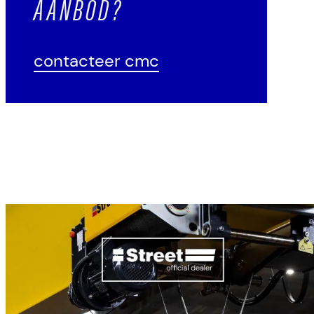
AANBOD?
contacteer cmc