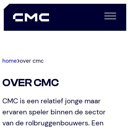
Spring
home
over cmc
naar
de
OVER CMC
inhoud
CMC is een relatief jonge maar
ervaren speler binnen de sector
van de rolbruggenbouwers. Een