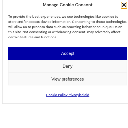
Machinebouw
Manage Cookie Consent
Type product
To provide the best experiences, we use technologies like cookies to
store and/or access device information. Consenting to these technologies
Dubbelligger rolbrug
will allow us to process data such as browsing behavior or unique IDs on
this site. Not consenting or withdrawing consent, may adversely affect
certain features and functions.
Accept
Deny
OVER DE OPDRACHTGEVER
View preferences
SMO bv, gevestigd in Eeklo, is een
Cookie Policy
Privacybeleid
veelzijdig bedrijf actief in de
machinebouw en