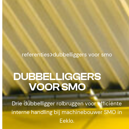
referenties
dubbelliggers voor smo
DUBBELLIGGERS
VOOR SMO
Drie dubbelligger rolbruggen voor efficiënte
interne handling bij machinebouwer SMO in
Eeklo.